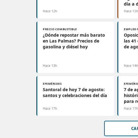
día a 
Hace 12h
Hace 12
PRECIO COMBUSTIBLE
EMPLEO 
¿Dónde repostar más barato
Oposic
en Las Palmas? Precios de
las 41
gasolina y diésel hoy
de ag
Hace 13h
Hace 14
EFEMÉRIDES
EFEMÉRI
Santoral de hoy 7 de agosto:
7 de a
santos y celebraciones del día
histór
para r
Hace 17h
Hace 17
CA