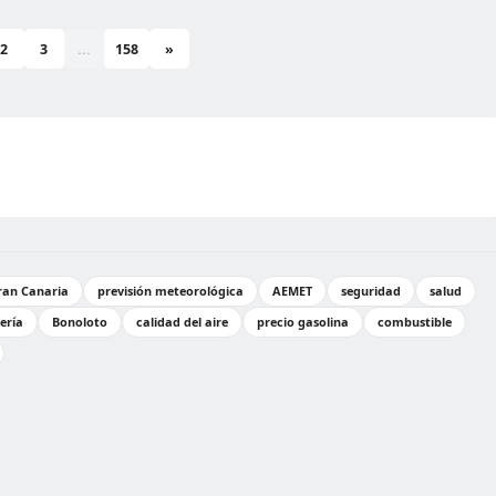
2
3
...
158
»
ran Canaria
previsión meteorológica
AEMET
seguridad
salud
ería
Bonoloto
calidad del aire
precio gasolina
combustible