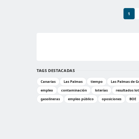
1
TAGS DESTACADAS
Canarias
Las Palmas
tiempo
Las Palmas de G
empleo
contaminación
loterías
resultados lot
gasolineras
empleo público
oposiciones
BOE