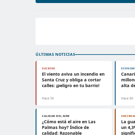
ÚLTIMAS NOTICIAS
SUCESOS
ECONOM
El viento aviva un incendio en
Canari
Santa Cruz y obliga a cortar
millon
calles: ¡peligro en tu barrio!
alta d
Hace 5h
Hace 6h
CALIDAD DEL AIRE
SOCIEDA
¿Cómo está el aire en Las
La gua
Palmas hoy? Índice de
un 4,3
calidad: Razonable
signifi