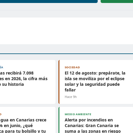
ÍA
SOCIEDAD
as recibirá 7.098
El 12 de agosto: prepárate, la
es en 2026, la cifra más
isla se moviliza por el eclipse
e su historia
solar y la seguridad puede
fallar
Hace 9h
D
MEDIO AMBIENTE
gua en Canarias crece
Alerta por incendios en
% en junio, ¿qué
Canarias: Gran Canaria se
ca para tu bolsillo y tu
suma a las zonas en riesgo