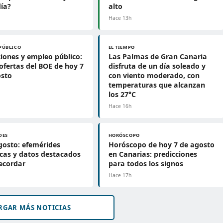
día?
alto
h
Hace 13h
PÚBLICO
EL TIEMPO
iones y empleo público:
Las Palmas de Gran Canaria
 ofertas del BOE de hoy 7
disfruta de un día soleado y
osto
con viento moderado, con
temperaturas que alcanzan
los 27°C
h
Hace 16h
DES
HORÓSCOPO
gosto: efemérides
Horóscopo de hoy 7 de agosto
icas y datos destacados
en Canarias: predicciones
ecordar
para todos los signos
h
Hace 17h
RGAR MÁS NOTICIAS