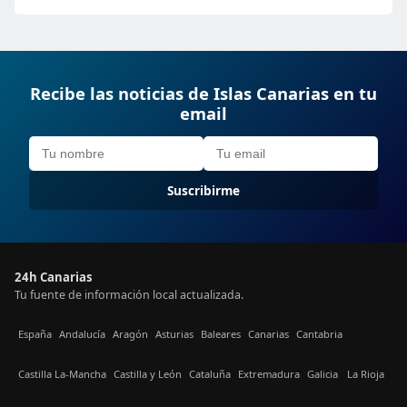
Recibe las noticias de Islas Canarias en tu
email
Suscribirme
24h Canarias
Tu fuente de información local actualizada.
España
Andalucía
Aragón
Asturias
Baleares
Canarias
Cantabria
Castilla La-Mancha
Castilla y León
Cataluña
Extremadura
Galicia
La Rioja