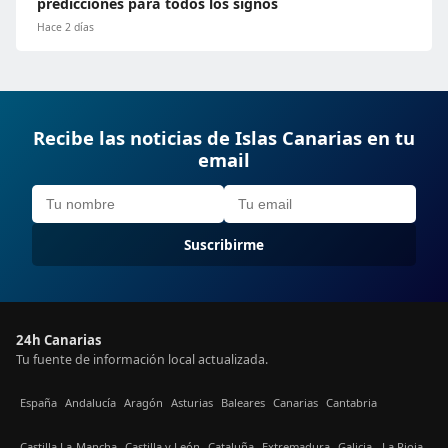
predicciones para todos los signos
Hace 2 días
Recibe las noticias de Islas Canarias en tu
email
Suscribirme
24h Canarias
Tu fuente de información local actualizada.
España
Andalucía
Aragón
Asturias
Baleares
Canarias
Cantabria
Castilla La-Mancha
Castilla y León
Cataluña
Extremadura
Galicia
La Rioja