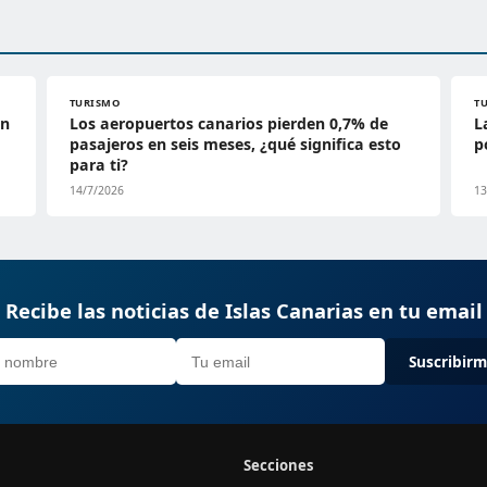
TURISMO
T
en
Los aeropuertos canarios pierden 0,7% de
L
pasajeros en seis meses, ¿qué significa esto
p
para ti?
14/7/2026
13
Recibe las noticias de Islas Canarias en tu email
Suscribir
Secciones