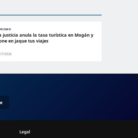
URISMO
a justicia anula la tasa turística en Mogán y
one en jaque tus viajes
/7/2026
me
Legal