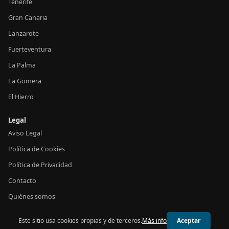
Tenerife
Gran Canaria
Lanzarote
Fuerteventura
La Palma
La Gomera
El Hierro
Legal
Aviso Legal
Política de Cookies
Política de Privacidad
Contacto
Quiénes somos
Este sitio usa cookies propias y de terceros.
Más info
Aceptar
© 2026 24h Canarias