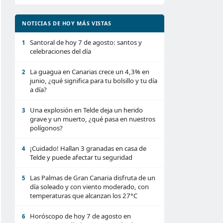
NOTICIAS DE HOY MÁS VISTAS
Santoral de hoy 7 de agosto: santos y
1
celebraciones del día
La guagua en Canarias crece un 4,3% en
2
junio, ¿qué significa para tu bolsillo y tu día
a día?
Una explosión en Telde deja un herido
3
grave y un muerto, ¿qué pasa en nuestros
polígonos?
¡Cuidado! Hallan 3 granadas en casa de
4
Telde y puede afectar tu seguridad
Las Palmas de Gran Canaria disfruta de un
5
día soleado y con viento moderado, con
temperaturas que alcanzan los 27°C
Horóscopo de hoy 7 de agosto en
6