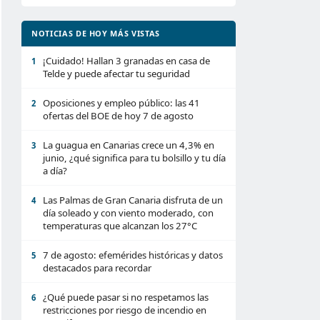
NOTICIAS DE HOY MÁS VISTAS
¡Cuidado! Hallan 3 granadas en casa de
1
Telde y puede afectar tu seguridad
Oposiciones y empleo público: las 41
2
ofertas del BOE de hoy 7 de agosto
La guagua en Canarias crece un 4,3% en
3
junio, ¿qué significa para tu bolsillo y tu día
a día?
Las Palmas de Gran Canaria disfruta de un
4
día soleado y con viento moderado, con
temperaturas que alcanzan los 27°C
7 de agosto: efemérides históricas y datos
5
destacados para recordar
¿Qué puede pasar si no respetamos las
6
restricciones por riesgo de incendio en