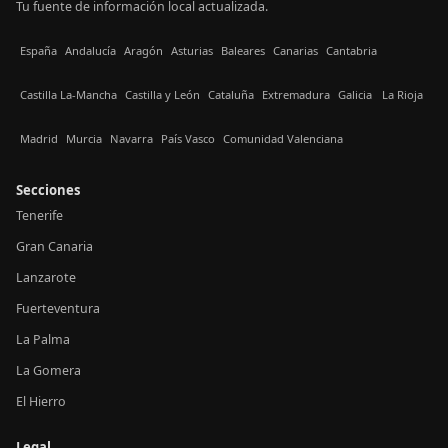
Tu fuente de información local actualizada.
España
Andalucía
Aragón
Asturias
Baleares
Canarias
Cantabria
Castilla La-Mancha
Castilla y León
Cataluña
Extremadura
Galicia
La Rioja
Madrid
Murcia
Navarra
País Vasco
Comunidad Valenciana
Secciones
Tenerife
Gran Canaria
Lanzarote
Fuerteventura
La Palma
La Gomera
El Hierro
Legal