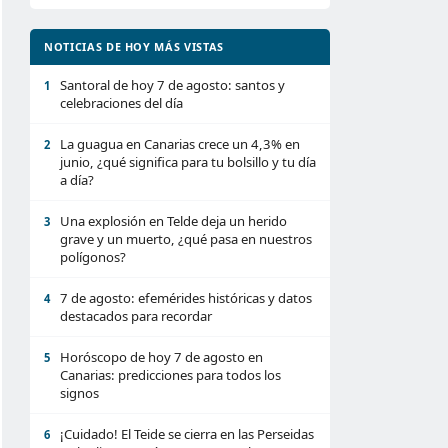
NOTICIAS DE HOY MÁS VISTAS
Santoral de hoy 7 de agosto: santos y
1
celebraciones del día
La guagua en Canarias crece un 4,3% en
2
junio, ¿qué significa para tu bolsillo y tu día
a día?
Una explosión en Telde deja un herido
3
grave y un muerto, ¿qué pasa en nuestros
polígonos?
7 de agosto: efemérides históricas y datos
4
destacados para recordar
Horóscopo de hoy 7 de agosto en
5
Canarias: predicciones para todos los
signos
¡Cuidado! El Teide se cierra en las Perseidas
6