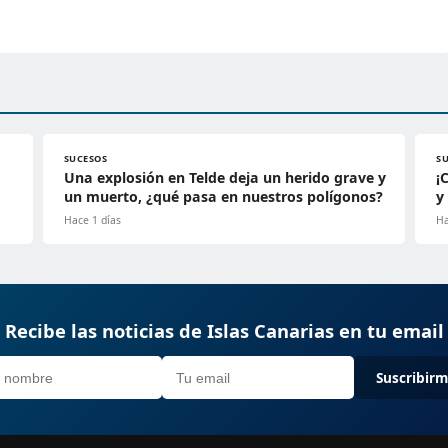
SUCESOS
S
Una explosión en Telde deja un herido grave y
¡
un muerto, ¿qué pasa en nuestros polígonos?
y
Hace 1 días
Ha
Recibe las noticias de Islas Canarias en tu email
Suscribir