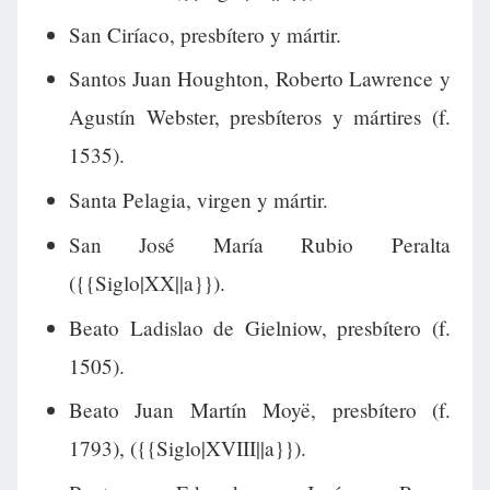
San Ciríaco, presbítero y mártir.
Santos Juan Houghton, Roberto Lawrence y
Agustín Webster, presbíteros y mártires (f.
1535).
Santa Pelagia, virgen y mártir.
San José María Rubio Peralta
({{Siglo|XX||a}}).
Beato Ladislao de Gielniow, presbítero (f.
1505).
Beato Juan Martín Moyë, presbítero (f.
1793), ({{Siglo|XVIII||a}}).