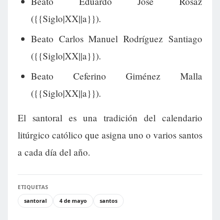
Beato Eduardo José Rosaz
({{Siglo|XX||a}}).
Beato Carlos Manuel Rodríguez Santiago
({{Siglo|XX||a}}).
Beato Ceferino Giménez Malla
({{Siglo|XX||a}}).
El santoral es una tradición del calendario
litúrgico católico que asigna uno o varios santos
a cada día del año.
ETIQUETAS
santoral
4 de mayo
santos