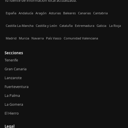
Tu fuente de información local actualizada.
España
Andalucía
Aragón
Asturias
Baleares
Canarias
Cantabria
Castilla La-Mancha
Castilla y León
Cataluña
Extremadura
Galicia
La Rioja
Madrid
Murcia
Navarra
País Vasco
Comunidad Valenciana
Secciones
Tenerife
Gran Canaria
Lanzarote
Fuerteventura
La Palma
La Gomera
El Hierro
Legal