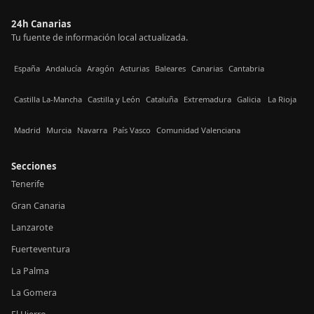
24h Canarias
Tu fuente de información local actualizada.
España
Andalucía
Aragón
Asturias
Baleares
Canarias
Cantabria
Castilla La-Mancha
Castilla y León
Cataluña
Extremadura
Galicia
La Rioja
Madrid
Murcia
Navarra
País Vasco
Comunidad Valenciana
Secciones
Tenerife
Gran Canaria
Lanzarote
Fuerteventura
La Palma
La Gomera