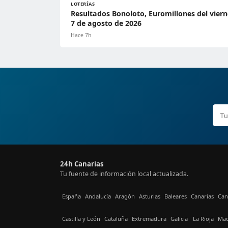
LOTERÍAS
Resultados Bonoloto, Euromillones del viern
7 de agosto de 2026
Hace 7h
24h Canarias
Tu fuente de información local actualizada.
España
Andalucía
Aragón
Asturias
Baleares
Canarias
Can
Castilla y León
Cataluña
Extremadura
Galicia
La Rioja
Mad