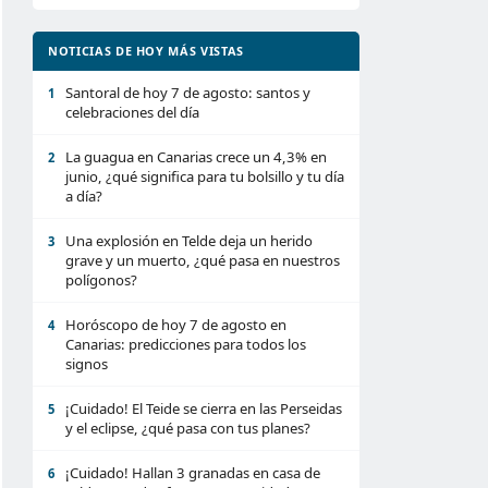
NOTICIAS DE HOY MÁS VISTAS
Santoral de hoy 7 de agosto: santos y
1
celebraciones del día
La guagua en Canarias crece un 4,3% en
2
junio, ¿qué significa para tu bolsillo y tu día
a día?
Una explosión en Telde deja un herido
3
grave y un muerto, ¿qué pasa en nuestros
polígonos?
Horóscopo de hoy 7 de agosto en
4
Canarias: predicciones para todos los
signos
¡Cuidado! El Teide se cierra en las Perseidas
5
y el eclipse, ¿qué pasa con tus planes?
¡Cuidado! Hallan 3 granadas en casa de
6