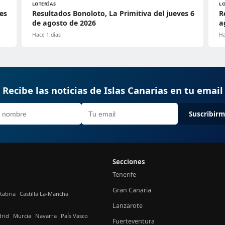
LOTERÍAS
L
es
Resultados Bonoloto, La Primitiva del jueves 6
R
de agosto de 2026
a
Hace 1 días
Ha
Recibe las noticias de Islas Canarias en tu email
Suscribir
Secciones
Tenerife
Gran Canaria
tabria
Castilla La-Mancha
Lanzarote
rid
Murcia
Navarra
País Vasco
Fuerteventura