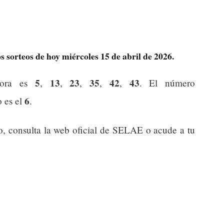
 sorteos de hoy miércoles 15 de abril de 2026.
5
13
23
35
42
43
dora es
,
,
,
,
,
. El número
6
o es el
.
o, consulta la web oficial de SELAE o acude a tu