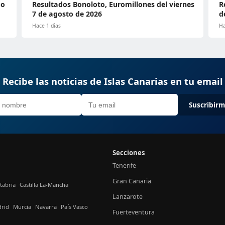
do
Resultados Bonoloto, Euromillones del viernes
R
7 de agosto de 2026
d
Hace 1 días
Ha
Recibe las noticias de Islas Canarias en tu email
Suscribir
Secciones
Tenerife
Gran Canaria
tabria
Castilla La-Mancha
Lanzarote
rid
Murcia
Navarra
País Vasco
Fuerteventura