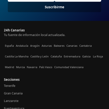
Suscribirme
24h Canarias
Tu fuente de información local actualizada.
España
Andalucía
Aragón
Asturias
Baleares
Canarias
Cantabria
Castilla La-Mancha
Castilla y León
Cataluña
Extremadura
Galicia
La Rioja
Madrid
Murcia
Navarra
País Vasco
Comunidad Valenciana
Secciones
Tenerife
Gran Canaria
Lanzarote
Fuerteventura