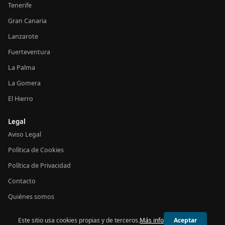
Tenerife
Gran Canaria
Lanzarote
Fuerteventura
La Palma
La Gomera
El Hierro
Legal
Aviso Legal
Política de Cookies
Política de Privacidad
Contacto
Quiénes somos
Este sitio usa cookies propias y de terceros.
Más info
Aceptar
© 2026 24h Canarias