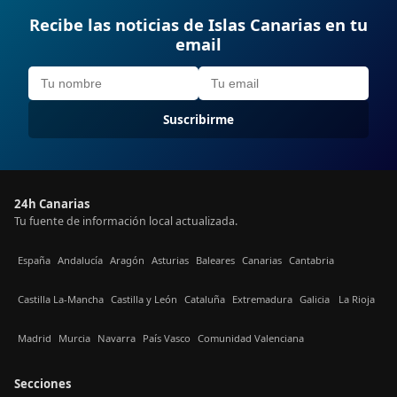
Recibe las noticias de Islas Canarias en tu
email
Suscribirme
24h Canarias
Tu fuente de información local actualizada.
España
Andalucía
Aragón
Asturias
Baleares
Canarias
Cantabria
Castilla La-Mancha
Castilla y León
Cataluña
Extremadura
Galicia
La Rioja
Madrid
Murcia
Navarra
País Vasco
Comunidad Valenciana
Secciones