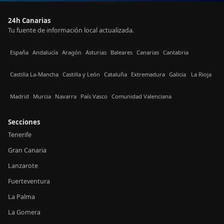
24h Canarias
Tu fuente de información local actualizada.
España
Andalucía
Aragón
Asturias
Baleares
Canarias
Cantabria
Castilla La-Mancha
Castilla y León
Cataluña
Extremadura
Galicia
La Rioja
Madrid
Murcia
Navarra
País Vasco
Comunidad Valenciana
Secciones
Tenerife
Gran Canaria
Lanzarote
Fuerteventura
La Palma
La Gomera