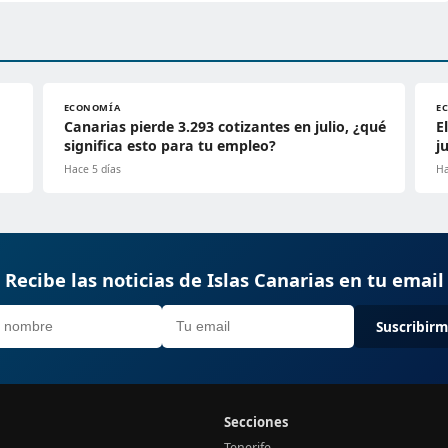
ECONOMÍA
E
Canarias pierde 3.293 cotizantes en julio, ¿qué
E
significa esto para tu empleo?
j
Hace 5 días
Ha
Recibe las noticias de Islas Canarias en tu email
Suscribir
Secciones
Tenerife