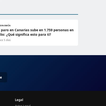
CONOMÍA
l paro en Canarias sube en 1.759 personas en
ulio: ¿Qué significa esto para ti?
ce 5 días
me
Legal
Aviso Legal