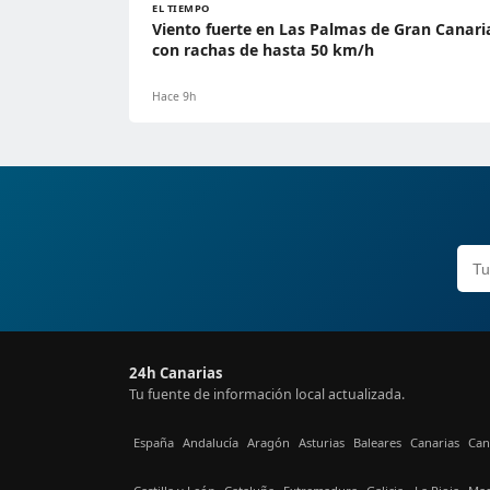
EL TIEMPO
Viento fuerte en Las Palmas de Gran Canari
con rachas de hasta 50 km/h
Hace 9h
24h Canarias
Tu fuente de información local actualizada.
España
Andalucía
Aragón
Asturias
Baleares
Canarias
Can