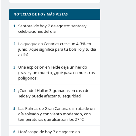
NOTICIAS DE HOY MÁS VISTAS
Santoral de hoy 7 de agosto: santos y
1
celebraciones del día
La guagua en Canarias crece un 4,3% en
2
junio, ¿qué significa para tu bolsillo y tu día
a día?
Una explosión en Telde deja un herido
3
grave y un muerto, ¿qué pasa en nuestros
polígonos?
¡Cuidado! Hallan 3 granadas en casa de
4
Telde y puede afectar tu seguridad
Las Palmas de Gran Canaria disfruta de un
5
día soleado y con viento moderado, con
temperaturas que alcanzan los 27°C
Horóscopo de hoy 7 de agosto en
6