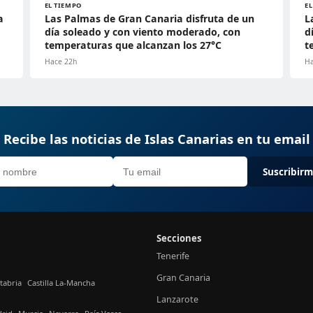
EL TIEMPO
E
a
Las Palmas de Gran Canaria disfruta de un
L
día soleado y con viento moderado, con
d
temperaturas que alcanzan los 27°C
t
Hace 22h
Ha
Recibe las noticias de Islas Canarias en tu email
Suscribir
Secciones
Tenerife
Gran Canaria
tabria
Castilla La-Mancha
Lanzarote