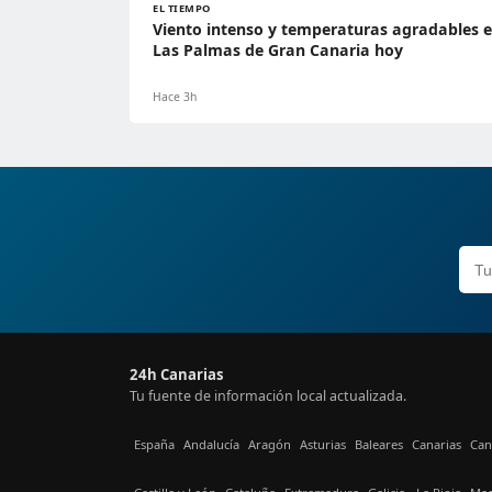
EL TIEMPO
Viento intenso y temperaturas agradables 
Las Palmas de Gran Canaria hoy
Hace 3h
24h Canarias
Tu fuente de información local actualizada.
España
Andalucía
Aragón
Asturias
Baleares
Canarias
Can