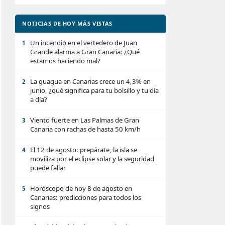
NOTICIAS DE HOY MÁS VISTAS
Un incendio en el vertedero de Juan
1
Grande alarma a Gran Canaria: ¿Qué
estamos haciendo mal?
La guagua en Canarias crece un 4,3% en
2
junio, ¿qué significa para tu bolsillo y tu día
a día?
Viento fuerte en Las Palmas de Gran
3
Canaria con rachas de hasta 50 km/h
El 12 de agosto: prepárate, la isla se
4
moviliza por el eclipse solar y la seguridad
puede fallar
Horóscopo de hoy 8 de agosto en
5
Canarias: predicciones para todos los
signos