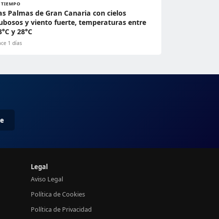
L TIEMPO
as Palmas de Gran Canaria con cielos
ubosos y viento fuerte, temperaturas entre
3°C y 28°C
ce 1 días
me
Legal
Aviso Legal
Política de Cookies
Política de Privacidad