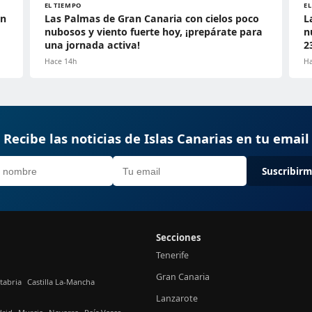
EL TIEMPO
E
en
Las Palmas de Gran Canaria con cielos poco
L
nubosos y viento fuerte hoy, ¡prepárate para
n
una jornada activa!
2
Hace 14h
Ha
Recibe las noticias de Islas Canarias en tu email
Suscribir
Secciones
Tenerife
Gran Canaria
tabria
Castilla La-Mancha
Lanzarote