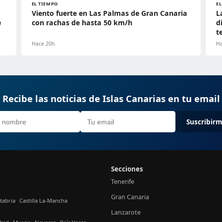
EL TIEMPO
E
Viento fuerte en Las Palmas de Gran Canaria
L
e
con rachas de hasta 50 km/h
d
t
Hace 20h
Ha
Recibe las noticias de Islas Canarias en tu email
Suscribir
Secciones
Tenerife
Gran Canaria
tabria
Castilla La-Mancha
Lanzarote