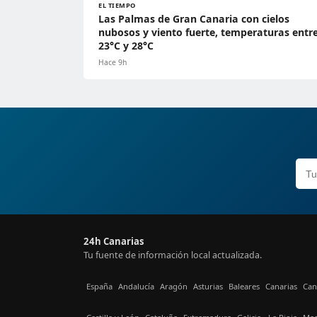
EL TIEMPO
Las Palmas de Gran Canaria con cielos
nubosos y viento fuerte, temperaturas entr
23°C y 28°C
Hace 9h
24h Canarias
Tu fuente de información local actualizada.
España
Andalucía
Aragón
Asturias
Baleares
Canarias
Can