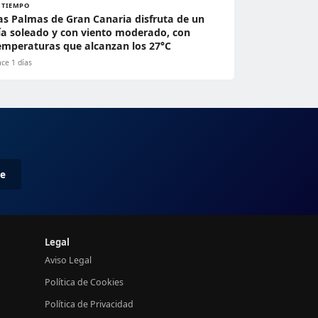
L TIEMPO
as Palmas de Gran Canaria disfruta de un
ía soleado y con viento moderado, con
emperaturas que alcanzan los 27°C
ce 1 días
me
Legal
Aviso Legal
Política de Cookies
Política de Privacidad