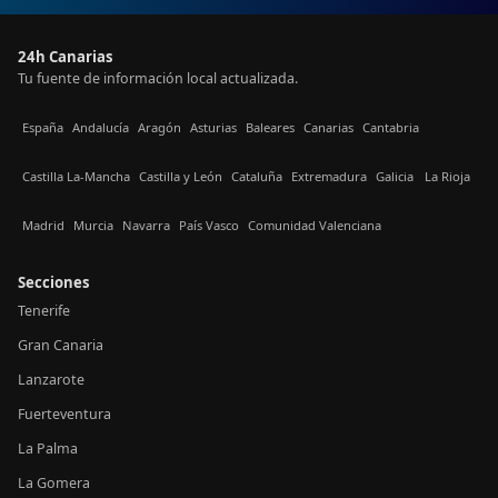
24h Canarias
Tu fuente de información local actualizada.
España
Andalucía
Aragón
Asturias
Baleares
Canarias
Cantabria
Castilla La-Mancha
Castilla y León
Cataluña
Extremadura
Galicia
La Rioja
Madrid
Murcia
Navarra
País Vasco
Comunidad Valenciana
Secciones
Tenerife
Gran Canaria
Lanzarote
Fuerteventura
La Palma
La Gomera