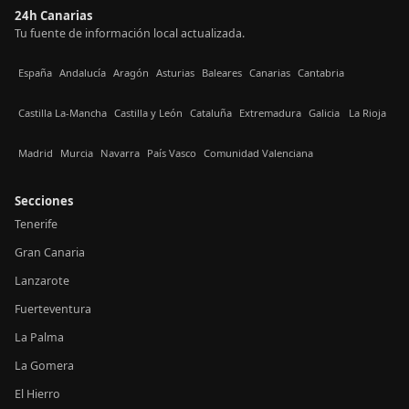
24h Canarias
Tu fuente de información local actualizada.
España
Andalucía
Aragón
Asturias
Baleares
Canarias
Cantabria
Castilla La-Mancha
Castilla y León
Cataluña
Extremadura
Galicia
La Rioja
Madrid
Murcia
Navarra
País Vasco
Comunidad Valenciana
Secciones
Tenerife
Gran Canaria
Lanzarote
Fuerteventura
La Palma
La Gomera
El Hierro