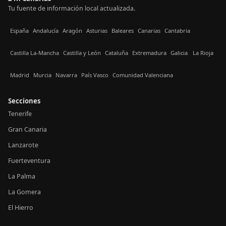
Tu fuente de información local actualizada.
España
Andalucía
Aragón
Asturias
Baleares
Canarias
Cantabria
Castilla La-Mancha
Castilla y León
Cataluña
Extremadura
Galicia
La Rioja
Madrid
Murcia
Navarra
País Vasco
Comunidad Valenciana
Secciones
Tenerife
Gran Canaria
Lanzarote
Fuerteventura
La Palma
La Gomera
El Hierro