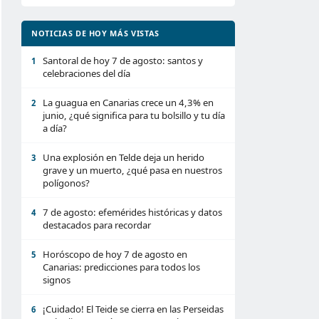
NOTICIAS DE HOY MÁS VISTAS
Santoral de hoy 7 de agosto: santos y
1
celebraciones del día
La guagua en Canarias crece un 4,3% en
2
junio, ¿qué significa para tu bolsillo y tu día
a día?
Una explosión en Telde deja un herido
3
grave y un muerto, ¿qué pasa en nuestros
polígonos?
7 de agosto: efemérides históricas y datos
4
destacados para recordar
Horóscopo de hoy 7 de agosto en
5
Canarias: predicciones para todos los
signos
¡Cuidado! El Teide se cierra en las Perseidas
6