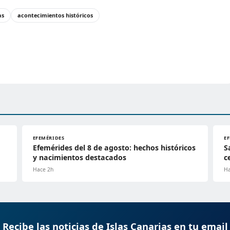
as
acontecimientos históricos
EFEMÉRIDES
E
Efemérides del 8 de agosto: hechos históricos
S
y nacimientos destacados
c
Hace 2h
Ha
Recibe las noticias de Islas Canarias en tu email