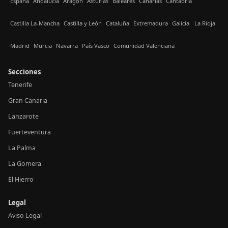
España
Andalucía
Aragón
Asturias
Baleares
Canarias
Cantabria
Castilla La-Mancha
Castilla y León
Cataluña
Extremadura
Galicia
La Rioja
Madrid
Murcia
Navarra
País Vasco
Comunidad Valenciana
Secciones
Tenerife
Gran Canaria
Lanzarote
Fuerteventura
La Palma
La Gomera
El Hierro
Legal
Aviso Legal