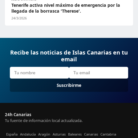
Tenerife activa nivel máximo de emergencia por la
llegada de la borrasca 'Therese'.
24/3/2026
Recibe las noticias de Islas Canarias en tu
email
Suscribirme
24h Canarias
Tu fuente de información local actualizada.
España
Andalucía
Aragón
Asturias
Baleares
Canarias
Cantabria