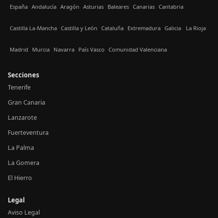
España
Andalucía
Aragón
Asturias
Baleares
Canarias
Cantabria
Castilla La-Mancha
Castilla y León
Cataluña
Extremadura
Galicia
La Rioja
Madrid
Murcia
Navarra
País Vasco
Comunidad Valenciana
Secciones
Tenerife
Gran Canaria
Lanzarote
Fuerteventura
La Palma
La Gomera
El Hierro
Legal
Aviso Legal